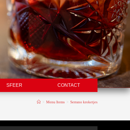
SFEER
CONTACT
>
Menu Items
>
Serrano kroketjes