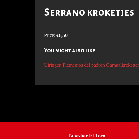
Serrano kroketjes
Price:
€8,50
You might also like
Uiringen
Piementos del padròn
Garnaalkrokette
Tapasbar El Toro